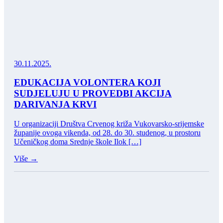
30.11.2025.
EDUKACIJA VOLONTERA KOJI
SUDJELUJU U PROVEDBI AKCIJA
DARIVANJA KRVI
U organizaciji Društva Crvenog križa Vukovarsko-srijemske
županije ovoga vikenda, od 28. do 30. studenog, u prostoru
Učeničkog doma Srednje škole Ilok […]
Više →