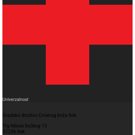
Univerzalnost
Gradsko društvo Crvenog križa Ilok
Trg Nikole Iločkog 13
32236 Ilok