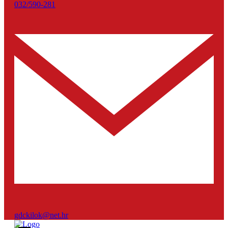
032/590-281
gdckilok@net.hr