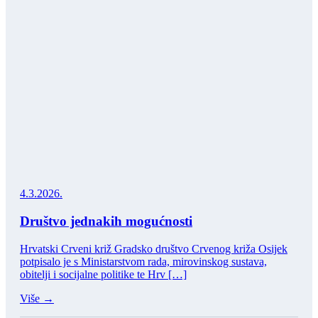
4.3.2026.
Društvo jednakih mogućnosti
Hrvatski Crveni križ Gradsko društvo Crvenog križa Osijek
potpisalo je s Ministarstvom rada, mirovinskog sustava,
obitelji i socijalne politike te Hrv […]
Više →