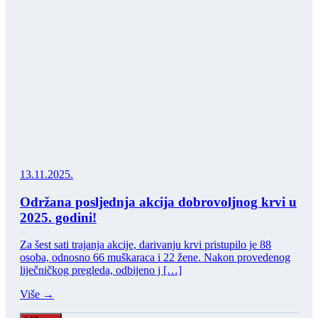
13.11.2025.
Održana posljednja akcija dobrovoljnog krvi u
2025. godini!
Za šest sati trajanja akcije, darivanju krvi pristupilo je 88
osoba, odnosno 66 muškaraca i 22 žene. Nakon provedenog
liječničkog pregleda, odbijeno j […]
Više →