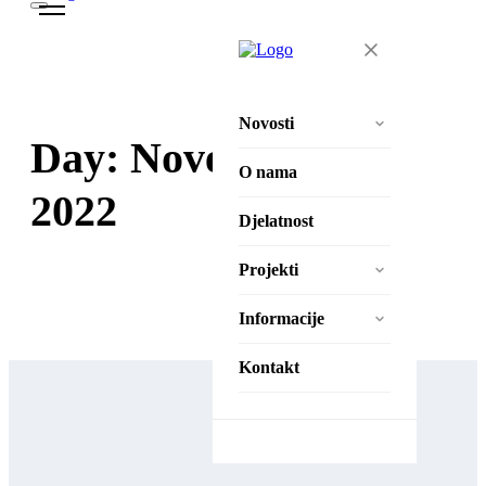
Novosti
Day:
November 11,
Aktivnosti
O nama
2022
Natječaji
Djelatnost
Projekti
Projekti
Zaželi – Ostvari!
Informacije
Zaželi – Ostvari II
Izjava o pristupačnosti
Kontakt
Pravila privatnosti
Zaštita osobnih podataka