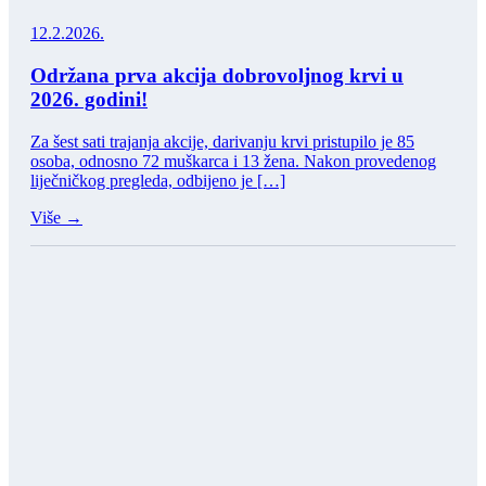
12.2.2026.
Održana prva akcija dobrovoljnog krvi u
2026. godini!
Za šest sati trajanja akcije, darivanju krvi pristupilo je 85
osoba, odnosno 72 muškarca i 13 žena. Nakon provedenog
liječničkog pregleda, odbijeno je […]
Više →