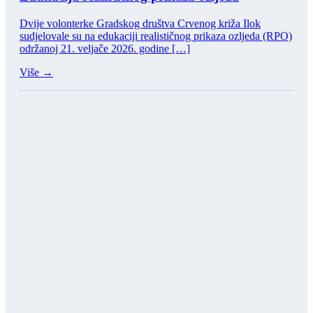
Dvije volonterke Gradskog društva Crvenog križa Ilok
sudjelovale su na edukaciji realističnog prikaza ozljeda (RPO)
održanoj 21. veljače 2026. godine […]
Više →