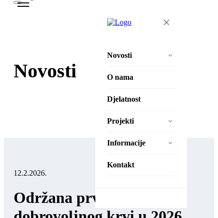
Novosti
Novosti
Aktivnosti
O nama
Natječaji
Djelatnost
Projekti
Projekti
Zaželi – Ostvari!
Informacije
Zaželi – Ostvari II
Izjava o pristupačnosti
Kontakt
12.2.2026.
Pravila privatnosti
Održana prva akcija
Zaštita osobnih podataka
dobrovoljnog krvi u 2026.