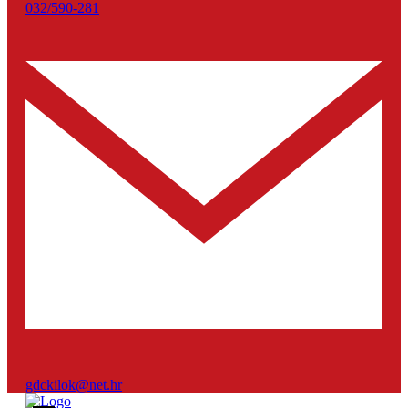
032/590-281
gdckilok@net.hr