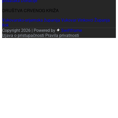
podataka
Donacije
DRUŠTVA CRVENOG KRIŽA
Vukovarsko-srijemska županija
Vukovar
Vinkovci
Županja
Ilok
Copyright 2026 | Powered by
Swiftframe
Izjava o pristupačnosti
Pravila privatnosti