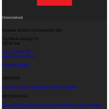
Univerzalnost
Gradsko društvo Crvenog križa Ilok
Trg Nikole Iločkog 13
32236 Ilok
Tel: 032/590-281
Mob: 099/749-2497
gdckilok@net.hr
IZBORNIK
Novosti
O nama
Djelatnost
Projekti
Kontakt
INFORMACIJE
Izjava o pristupačnosti
Pravila privatnosti
Zaštita osobnih