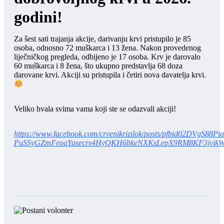
godini!
Za šest sati trajanja akcije, darivanju krvi pristupilo je 85
osoba, odnosno 72 muškarca i 13 žena. Nakon provedenog
liječničkog pregleda, odbijeno je 17 osoba. Krv je darovalo
60 muškarca i 8 žena, što ukupno predstavlja 68 doza
darovane krvi. Akciji su pristupila i četiri nova davatelja krvi.
Veliko hvala svima vama koji ste se odazvali akciji!
https://www.facebook.com/crvenikrizilok/posts/pfbid02DVgS88P
PuSSyGZmFeoqYasecrs4HyQKH6bkeNXKsLepX9RM8KF3jvikW