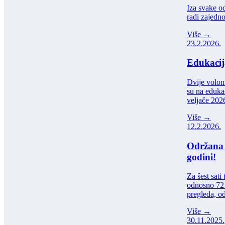
Iza svake od
radi zajedn
Više →
23.2.2026.
Edukacija
Dvije volon
su na edukac
veljače 202
Više →
12.2.2026.
Održana 
godini!
Za šest sati
odnosno 72 
pregleda, o
Više →
30.11.2025.