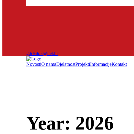
gdckilok@net.hr
Novosti
O nama
Djelatnost
Projekti
Informacije
Kontakt
Year:
2026