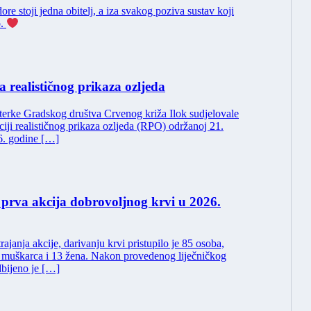
ore stoji jedna obitelj, a iza svakog poziva sustav koji
o.
 realističnog prikaza ozljeda
terke Gradskog društva Crvenog križa Ilok sudjelovale
iji realističnog prikaza ozljeda (RPO) održanoj 21.
6. godine […]
prva akcija dobrovoljnog krvi u 2026.
 trajanja akcije, darivanju krvi pristupilo je 85 osoba,
muškarca i 13 žena. Nakon provedenog liječničkog
dbijeno je […]