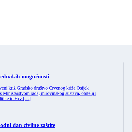
jednakih mogućnosti
veni križ Gradsko društvo Crvenog križa Osijek
 s Ministarstvom rada, mirovinskog sustava, obitelji i
litike te Hrv […]
dni dan civilne zaštite