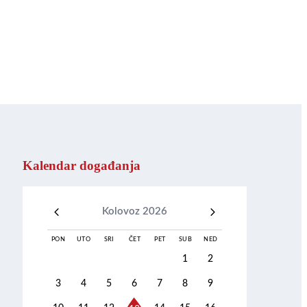
Kalendar događanja
Kolovoz 2026
PON
UTO
SRI
ČET
PET
SUB
NED
1
2
3
4
5
6
7
8
9