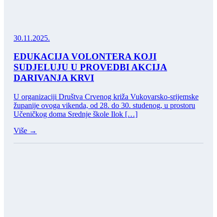
30.11.2025.
EDUKACIJA VOLONTERA KOJI
SUDJELUJU U PROVEDBI AKCIJA
DARIVANJA KRVI
U organizaciji Društva Crvenog križa Vukovarsko-srijemske
županije ovoga vikenda, od 28. do 30. studenog, u prostoru
Učeničkog doma Srednje škole Ilok […]
Više →