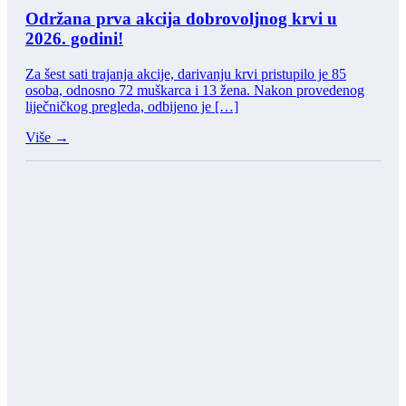
Održana prva akcija dobrovoljnog krvi u
2026. godini!
Za šest sati trajanja akcije, darivanju krvi pristupilo je 85
osoba, odnosno 72 muškarca i 13 žena. Nakon provedenog
liječničkog pregleda, odbijeno je […]
Više →