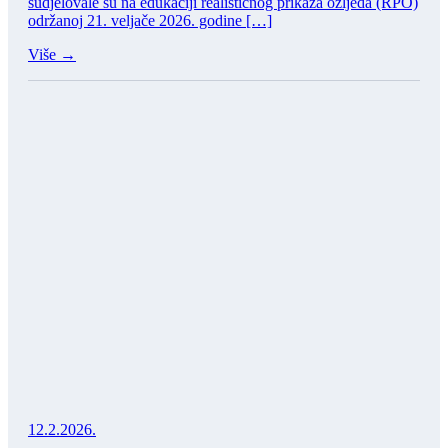
sudjelovale su na edukaciji realističnog prikaza ozljeda (RPO)
održanoj 21. veljače 2026. godine […]
Više →
12.2.2026.