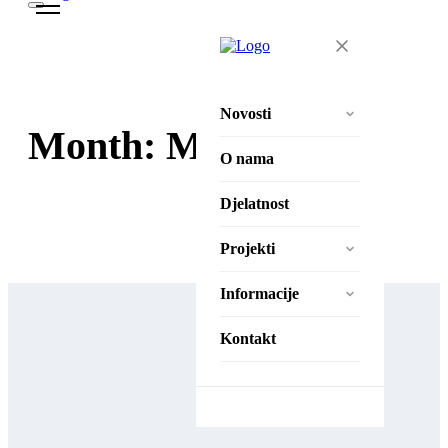
Novosti
Month:
May 2024
Aktivnosti
O nama
Natječaji
Djelatnost
Projekti
Projekti
Zaželi – Ostvari!
Informacije
Zaželi – Ostvari II
Izjava o pristupačnosti
Kontakt
Pravila privatnosti
Zaštita osobnih podataka