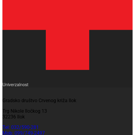
Univerzalnost
Gradsko društvo Crvenog križa Ilok
Trg Nikole Iločkog 13
32236 Ilok
Tel: 032/590-281
Mob: 099/749-2497