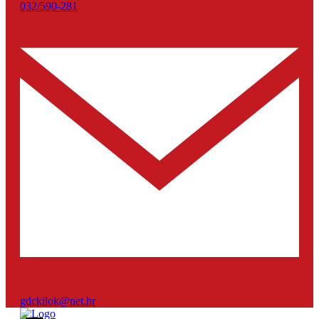
032/590-281
gdckilok@net.hr