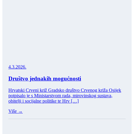
4.3.2026.
Društvo jednakih mogućnosti
Hrvatski Crveni križ Gradsko društvo Crvenog križa Osijek
potpisalo je s Ministarstvom rada, mirovinskog sustava,
obitelji i socijalne politike te Hrv […]
Više →