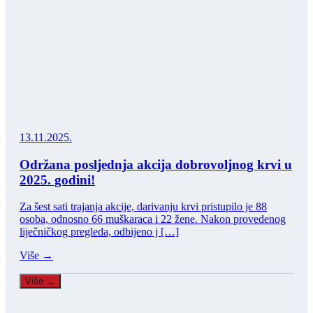
13.11.2025.
Održana posljednja akcija dobrovoljnog krvi u
2025. godini!
Za šest sati trajanja akcije, darivanju krvi pristupilo je 88
osoba, odnosno 66 muškaraca i 22 žene. Nakon provedenog
liječničkog pregleda, odbijeno j […]
Više →
Više →