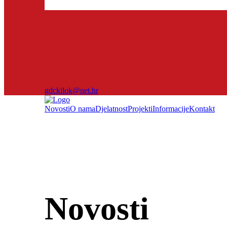
gdckilok@net.hr
Novosti
O nama
Djelatnost
Projekti
Informacije
Kontakt
Novosti