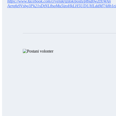
https://www.facebook.com/crvenikrizilok/posts/pfbid0wZfXWAn
Aerqfu9Vsbg3Pk21sDtNL8sqMu5izoHkLH5UDUHLddM7A8b1e