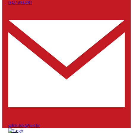
032/590-281
gdckilok@net.hr