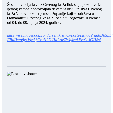
Šest darivatelja krvi iz Crvenog križa Ilok šalju pozdrave iz
ljetnog kampa dobrovoljnih davatelja krvi Društva Crvenog
križa Vukovarsko-srijemske županije koji se održava u
Odmaralištu Crvenog križa Županja u Rogoznici u vremenu
od 04. do 09. lipnja 2024. godine.
https://web.facebook.com/crvenikrizilok/posts/pfbid0Vruq8D8SLL
FRuHwo8yxVpvVyTztd1k7cHaLAvZWhjbwkErz9c4GH8sl