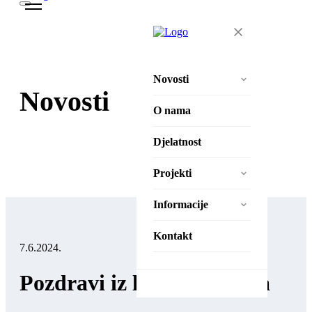
Novosti
Novosti
Aktivnosti
O nama
Natječaji
Djelatnost
Projekti
Projekti
Zaželi – Ostvari!
Informacije
Zaželi – Ostvari II
Izjava o pristupačnosti
Kontakt
7.6.2024.
Pravila privatnosti
Pozdravi iz ljetnog kampa
Zaštita osobnih podataka