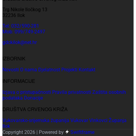
Trg Nikole Iločkog 13
32236 Ilok
Tel: 032/590-281
Mob: 099/749-2497
gdckilok@net.hr
IZBORNIK
Novosti
O nama
Djelatnost
Projekti
Kontakt
INFORMACIJE
Izjava o pristupačnosti
Pravila privatnosti
Zaštita osobnih
podataka
Donacije
DRUŠTVA CRVENOG KRIŽA
Vukovarsko-srijemska županija
Vukovar
Vinkovci
Županja
Ilok
Copyright 2026 | Powered by
Swiftframe