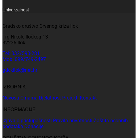
Univerzalnost
Gradsko društvo Crvenog križa Ilok
Trg Nikole Iločkog 13
32236 Ilok
Tel: 032/590-281
Mob: 099/749-2497
gdckilok@net.hr
IZBORNIK
Novosti
O nama
Djelatnost
Projekti
Kontakt
INFORMACIJE
Izjava o pristupačnosti
Pravila privatnosti
Zaštita osobnih
podataka
Donacije
DRUŠTVA CRVENOG KRIŽA