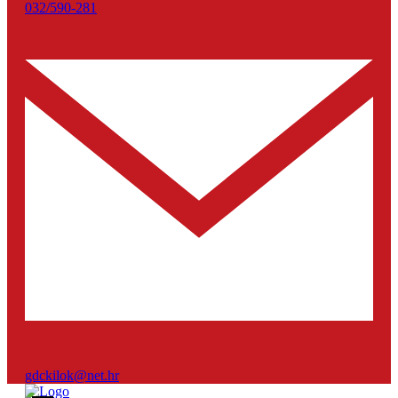
032/590-281
gdckilok@net.hr