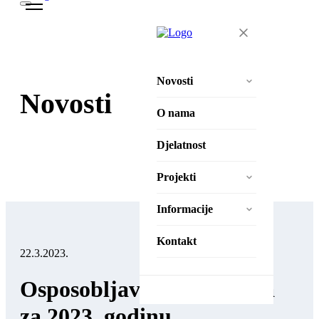
Novosti
Novosti
Aktivnosti
O nama
Natječaji
Djelatnost
Projekti
Projekti
Zaželi – Ostvari!
Informacije
Zaželi – Ostvari II
Izjava o pristupačnosti
Kontakt
22.3.2023.
Pravila privatnosti
Osposobljavanje spasilaca
Zaštita osobnih podataka
za 2023. godinu