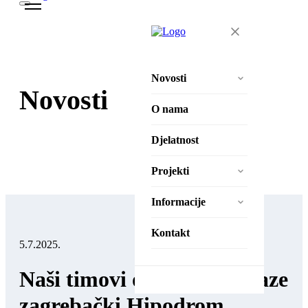
Novosti
Novosti
Aktivnosti
O nama
Natječaji
Djelatnost
Projekti
Projekti
Zaželi – Ostvari!
Informacije
Zaželi – Ostvari II
Izjava o pristupačnosti
Kontakt
5.7.2025.
Pravila privatnosti
Naši timovi od jutros obilaze
Zaštita osobnih podataka
zagrebački Hipodrom