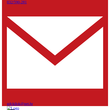
032/590-281
gdckilok@net.hr