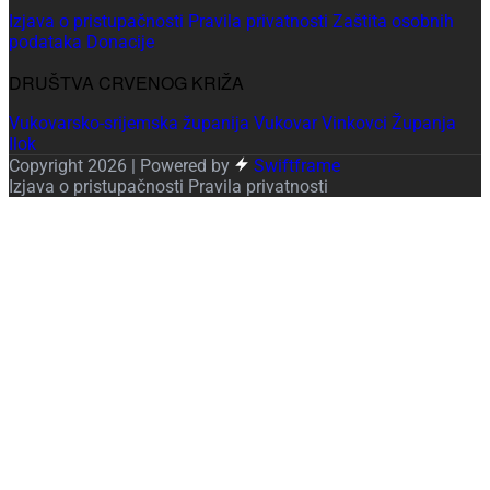
Izjava o pristupačnosti
Pravila privatnosti
Zaštita osobnih
podataka
Donacije
DRUŠTVA CRVENOG KRIŽA
Vukovarsko-srijemska županija
Vukovar
Vinkovci
Županja
Ilok
Copyright 2026 | Powered by
Swiftframe
Izjava o pristupačnosti
Pravila privatnosti