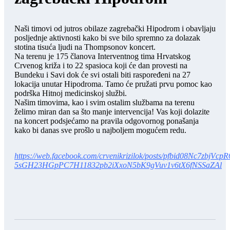
Naši timovi od jutros obilaze zagrebački Hipodrom i obavljaju
posljednje aktivnosti kako bi sve bilo spremno za dolazak
stotina tisuća ljudi na Thompsonov koncert.
Na terenu je 175 članova Interventnog tima Hrvatskog
Crvenog križa i to 22 spasioca koji će dan provesti na
Bundeku i Savi dok će svi ostali biti raspoređeni na 27
lokacija unutar Hipodroma. Tamo će pružati prvu pomoc kao
podrška Hitnoj medicinskoj službi.
Našim timovima, kao i svim ostalim službama na terenu
želimo miran dan sa što manje intervencija! Vas koji dolazite
na koncert podsjećamo na pravila odgovornog ponašanja
kako bi danas sve prošlo u najboljem mogućem redu.
https://web.facebook.com/crvenikrizilok/posts/pfbid08Nc7zbjVcp
5sGH23HGpPC7H11832pb2iXxoN5bK9gVuv1v6tX6fNSSaZAl