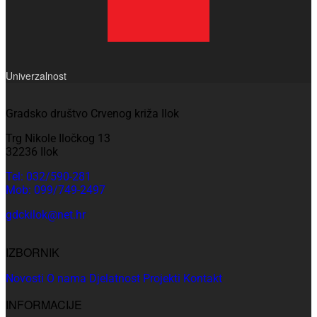
Univerzalnost
Gradsko društvo Crvenog križa Ilok
Trg Nikole Iločkog 13
32236 Ilok
Tel: 032/590-281
Mob: 099/749-2497
gdckilok@net.hr
IZBORNIK
Novosti
O nama
Djelatnost
Projekti
Kontakt
INFORMACIJE