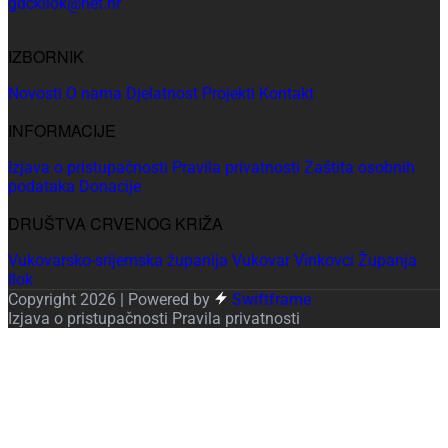
gdckilok@net.hr
IZBORNIK
Novosti
O nama
Djelatnost
Projekti
Kontakt
INFORMACIJE
Izjava o pristupačnosti
Pravila privatnosti
Zaštita osobnih
podataka
Donacije
DRUŠTVA CRVENOG KRIŽA
Vukovarsko-srijemska županija
Vukovar
Vinkovci
Županja
Ilok
Copyright 2026 | Powered by
Swiftframe
Izjava o pristupačnosti
Pravila privatnosti