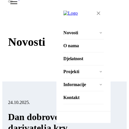
Novosti
Novosti
Aktivnosti
O nama
Natječaji
Djelatnost
Projekti
Projekti
Zaželi – Ostvari!
Informacije
Zaželi – Ostvari II
Izjava o pristupačnosti
Kontakt
24.10.2025.
Pravila privatnosti
Dan dobrovoljnih
Zaštita osobnih podataka
darivatelja krv