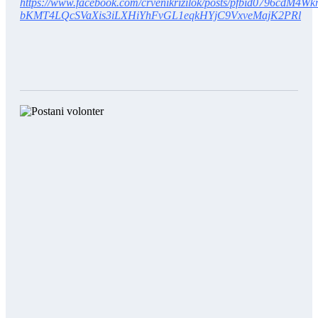
https://www.facebook.com/crvenikrizilok/posts/pfbid0796cdM
bKMT4LQcSVaXis3iLXHiYhFvGL1eqkHYjC9VxveMajK2PRl