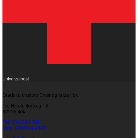
Univerzalnost
Gradsko društvo Crvenog križa Ilok
Trg Nikole Iločkog 13
32236 Ilok
Tel: 032/590-281
Mob: 099/749-2497