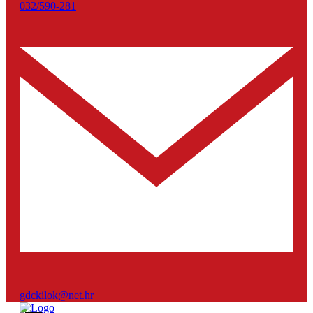
032/590-281
gdckilok@net.hr