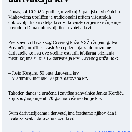
Danas, 24.10.2025. godine, u velikoj županijskoj vijećnici u
Vinkovcima upriličen je tradicionalni prijem višestrukih
dobrovoljnih darivatelja krvi Vukovarsko-srijemske županije
povodom Dana dobrovoljnih darivatelja krvi.
Predstavnici Hrvatskog Crvenog križa VSŽ i župan, g. Ivan
Bosančić, uručili su zaslužena priznanja za dobrovoljne
darivatelje koji su ove godine ostvarili jubilarna priznanja
među kojima su bila i 2 darivatelja krvi Crvenog križa Ilok:
– Josip Kustura, 50 puta darovana krv
– Vladimir Činčurak, 50 puta darovana krv
Također, danas je uručena i završna zahvalnica Janku Kordiću
koji zbog napunjenih 70 godina više ne daruje krv.
Svim darivateljicama i darivateljima čestitamo njihov dan i
hvala za svaku darovanu dozu krvi!